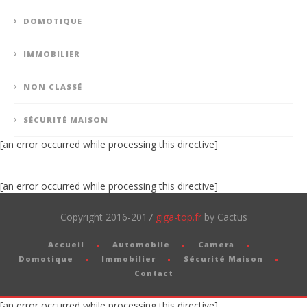
DOMOTIQUE
IMMOBILIER
NON CLASSÉ
SÉCURITÉ MAISON
[an error occurred while processing this directive]
[an error occurred while processing this directive]
Copyright 2016-2017
giga-top.fr
by Cactus
Accueil
Automobile
Camera
Domotique
Immobilier
Sécurité Maison
Contact
[an error occurred while processing this directive]