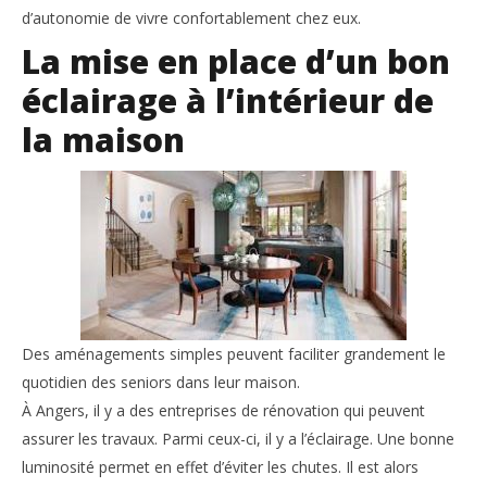
d’autonomie de vivre confortablement chez eux.
La mise en place d’un bon
éclairage à l’intérieur de
la maison
NOW VIEWING
Les aménagements indispensables dans la maison
Co
d’un senior
9
fév
9
202
février
a
2024
admin
Des aménagements simples peuvent faciliter grandement le
quotidien des seniors dans leur maison.
À Angers, il y a des entreprises de rénovation qui peuvent
assurer les travaux. Parmi ceux-ci, il y a l’éclairage. Une bonne
luminosité permet en effet d’éviter les chutes. Il est alors