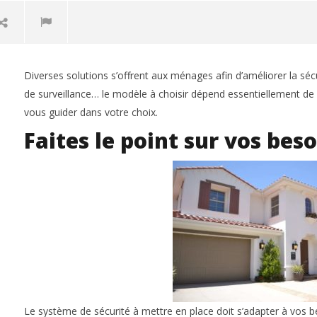
Diverses solutions s’offrent aux ménages afin d’améliorer la sé
de surveillance… le modèle à choisir dépend essentiellement de
vous guider dans votre choix.
Faites le point sur vos bes
NOW VIEWING
Quel système de sécurité choisir
Comment faire une décl
pour sa maison ?
de vol ?
17
17
septembre
septembre
2018
admin
2018
admin
Le système de sécurité à mettre en place doit s’adapter à vos 