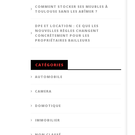
COMMENT STOCKER SES MEUBLES À
TOULOUSE SANS LES ABÎMER ?
DPE ET LOCATION : CE QUE LES
NOUVELLES RÈGLES CHANGENT
CONCRÈTEMENT POUR LES
PROPRIÉTAIRES BAILLEURS
CATÉGORIES
AUTOMOBILE
CAMERA
DOMOTIQUE
IMMOBILIER
NON CLASSÉ