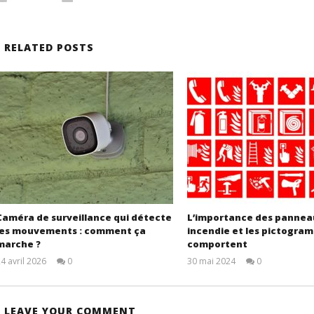
RELATED POSTS
Caméra de surveillance qui détecte
L’importance des pannea
les mouvements : comment ça
incendie et les pictogram
marche ?
comportent
4 avril 2026
0
30 mai 2024
0
admin
admin
LEAVE YOUR COMMENT