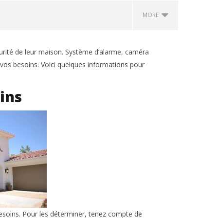
MORE
Véranda à Nancy : faut-il un
permis de construire en 2026 ?
curité de leur maison. Système d’alarme, caméra
17
 vos besoins. Voici quelques informations pour
septembre
2018
admin
oins
aration
Achat immobil
titre foncier :
risques pour l
17
septembre
2018
admin
besoins. Pour les déterminer, tenez compte de